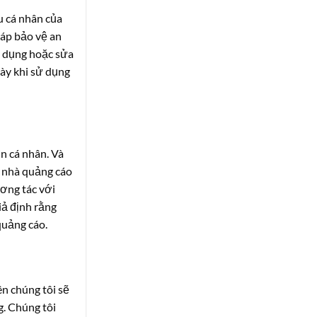
u cá nhân của
háp bảo vệ an
sử dụng hoặc sửa
này khi sử dụng
n cá nhân. Và
o nhà quảng cáo
ương tác với
ả định rằng
quảng cáo.
ên chúng tôi sẽ
g. Chúng tôi