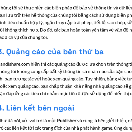
húng tôi sẽ thực hiện các biện pháp để bảo vệ thông tin và dữ liệ
ạn lưu trữ trên hệ thông của chúng tôi bằng cách sử dụng biện p
inh tiêu chuẩn hợp lý, ngăn truy cập trái phép, tiết lộ, sao chép, 
ổi không thích hợp. Do đó, các bạn hoàn toàn yên tâm về vấn đề 
ác dịch vụ của chúng tôi.
3. Quảng cáo của bên thứ ba
andishare.com hiển thị các quảng cáo được lựa chọn trên thông ti
húng tôi không cung cấp bất kỳ thông tin cá nhân nào của bạn ch
hi bạn tương tác với hoặc xem quảng cáo. Tuy nhiên, bằng việc t
oặc xem quảng cáo, bạn chấp thuận khả năng nhà quảng cáo sẽ gi
ạn đáp ứng các tiêu chí nhắm mục tiêu được sử dụng để hiển thị 
4. Liên kết bên ngoài
hư đã nói, với vai trò là một
Publisher
và cũng là bên giới thiệu, n
rỏ các liên kết tới các trang đích của nhà phát hành game, ứng dụn