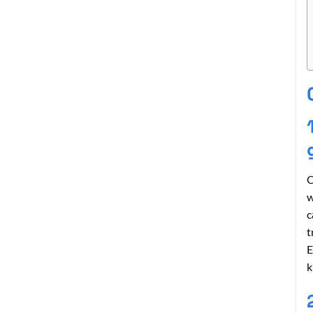
C
w
c
t
E
k