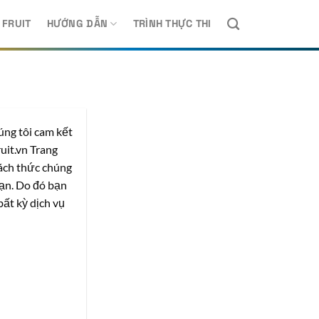
 FRUIT
HƯỚNG DẪN
TRÌNH THỰC THI
úng tôi cam kết
uit.vn Trang
cách thức chúng
bạn. Do đó bạn
ất kỳ dịch vụ