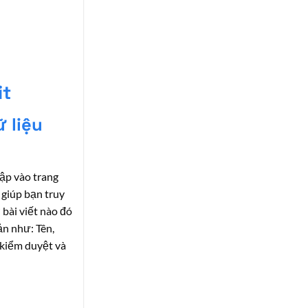
it
 liệu
cập vào trang
 giúp bạn truy
bài viết nào đó
ản như: Tên,
c kiểm duyệt và