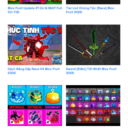
Blox Fruit Update 31 Có Gì Mới? Full
Tier List Chủng Tộc (Race) Blox
Chi Tiết
Fruit 2026
Cách Nâng Cấp Race V4 Blox Fruit
Sword (Kiếm) Tốt Nhất Blox Fruit
2026
2026