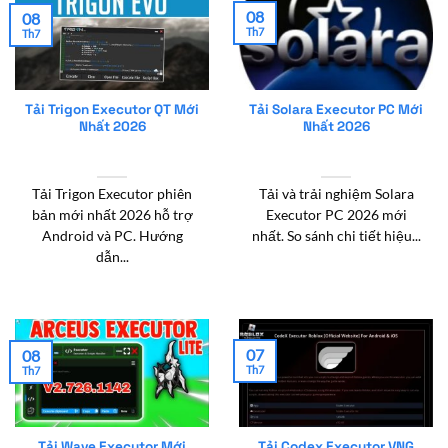
08
08
Th7
Th7
Tải Trigon Executor QT Mới
Tải Solara Executor PC Mới
Nhất 2026
Nhất 2026
Tải Trigon Executor phiên
Tải và trải nghiệm Solara
bản mới nhất 2026 hỗ trợ
Executor PC 2026 mới
Android và PC. Hướng
nhất. So sánh chi tiết hiệu...
dẫn...
07
08
Th7
Th7
Tải Wave Executor Mới
Tải Codex Executor VNG