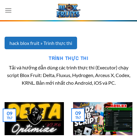
Chuyển
đến
nội
dung
hack blox fruit
»
Trình thực thi
TRÌNH THỰC THI
Tải và hướng dẫn dùng các trình thực thi (Executor) chạy
script Blox Fruit: Delta, Fluxus, Hydrogen, Arceus X, Codex,
KRNL. Bản mới nhất cho Android, iOS và PC.
09
09
Th7
Th7