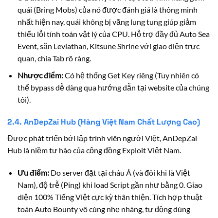
quái (Bring Mobs) của nó được đánh giá là thông minh
nhất hiện nay, quái không bị văng lung tung giúp giảm
thiểu lỗi tính toán vật lý của CPU. Hỗ trợ đầy đủ Auto Sea
Event, săn Leviathan, Kitsune Shrine với giao diện trực
quan, chia Tab rõ ràng.
Nhược điểm:
Có hệ thống Get Key riêng (Tuy nhiên có
thể bypass dễ dàng qua hướng dẫn tại website của chúng
tôi).
2.4. AnDepZai Hub (Hàng Việt Nam Chất Lượng Cao)
Được phát triển bởi lập trình viên người Việt, AnDepZai
Hub là niềm tự hào của cộng đồng Exploit Việt Nam.
Ưu điểm:
Do server đặt tại châu Á (và đôi khi là Việt
Nam), độ trễ (Ping) khi load Script gần như bằng 0. Giao
diện 100% Tiếng Việt cực kỳ thân thiện. Tích hợp thuật
toán Auto Bounty vô cùng nhẹ nhàng, tự động dùng