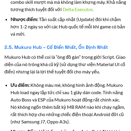
combo skill mượt mà mà không làm khựng máy. Khả năng
tương thích tuyệt đối với
Delta Executor
.
Nhược điểm:
Tần suất cập nhật (Update) đôi khi chậm
hơn 1-2 ngày so với các Hub quốc tế mỗi khi game có bản
vá mới.
2.5. Mukuro Hub – Cổ Điển Nhất, Ổn Định Nhất
Mukuro Hub có thể coi là “ông đồ gàn” trong giới Script. Giao
diện của nó trông khá cũ kỹ (sử dụng thư viện Material UI cổ
điển) nhưng lại là lợi thế tuyệt đối cho máy yếu.
Ưu điểm:
Không màu mè, không hình ảnh động. Mukuro
Hub load ngay lập tức chỉ sau 1 giây dán code. Tính năng
Auto Boss và ESP của Mukuro hoạt động rất chính xác.
Nó không ngốn thêm bất kỳ MB RAM nào khi chạy ngầm,
rất thích hợp cho những chiếc điện thoại Android đời cũ
(như Samsung J7, Oppo A3s).