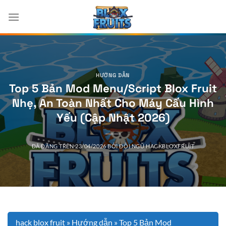
Chuyển
đến
nội
dung
HƯỚNG DẪN
Top 5 Bản Mod Menu/Script Blox Fruit
Nhẹ, An Toàn Nhất Cho Máy Cấu Hình
Yếu (Cập Nhật 2026)
ĐÃ ĐĂNG TRÊN
23/04/2026
BỞI
ĐỘI NGŨ HACKBLOXFRUIT
hack blox fruit
»
Hướng dẫn
»
Top 5 Bản Mod