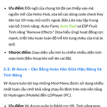
Ưu điểm:
Đội ngũ của chúng tôi đã can thiệp vào mã
nguồn mở của Hoho Hub, xóa bỏ các dòng code check Key
liên tục tới máy chủ nước ngoài. Bản Lite này tập trung
vào bộ 3 tính năng:
Auto Farm,
Auto Raid
và ESP Fruit
.
Tính năng “Remove Effects” (Xóa hiệu ứng) hoạt động cực
mạnh, triệt tiêu hoàn toàn độ trễ khi tung chiêu của trái ác
quỷ.
Nhược điểm:
Giao diện vẫn hơi to chiếm nhiều diện tích
màn hình điện thoại khi mở lên cài đặt.
2.3. W-Azure – Cân Bằng Hoàn Hảo Giữa Hiệu Năng Và
Tính Năng
W-Azure luôn lọt top những Mod Menu được sử dụng nhiều
nhất toàn cầu nhờ khả năng chạy ổn định trên mọi nền tảng
từ Hydrogen (Mobile) đến LDPlayer (PC).
Ưu điểm:
W-Azure quản lý RAM cực tốt. Tính năng gom