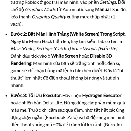
tượng Roblox ở góc trái màn hình, vào phần
Settings
. Đổi
chế độ
Graphics Mode
từ Automatic sang
Manual
. Sau đó,
kéo thanh
Graphics Quality
xuống mức thấp nhất (1
vạch).
Bước 2: Bật Màn Hình Trắng (White Screen) Trong Script.
Ngay khi Menu Hack hiện lên, hãy tìm kiếm Tab có tên là
Misc (Khác)
,
Settings (Cài đặt)
hoặc
Visuals (Hiển thị)
.
Đánh dấu tick vào ô
White Screen
hoặc
Disable 3D
Rendering
. Màn hình của bạn sẽ trắng tinh hoặc đen sì,
game sẽ chỉ chạy bằng mã lệnh chìm bên dưới. Đây là “bí
thuật” lớn nhất để điện thoại không bị nóng và tụt pin
nhanh.
Bước 3: Tối Ưu Executor.
Hãy chọn
Hydrogen Executor
hoặc phiên bản Delta Lite. Đừng dùng các phần mềm quá
màu mè. Trước khi cắm sạc qua đêm, nhớ tắt hết các ứng
dụng chạy ngầm (Facebook, Zalo) và hạ độ sáng màn hình
điện thoại xuống mức 0% để tránh lỗi lưu ảnh (Burn-in)