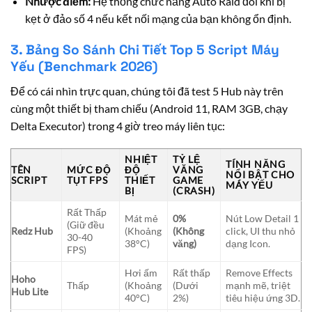
Nhược điểm:
Hệ thống chức năng Auto Raid đôi khi bị
kẹt ở đảo số 4 nếu kết nối mạng của bạn không ổn định.
3. Bảng So Sánh Chi Tiết Top 5 Script Máy
Yếu (Benchmark 2026)
Để có cái nhìn trực quan, chúng tôi đã test 5 Hub này trên
cùng một thiết bị tham chiếu (Android 11, RAM 3GB, chạy
Delta Executor) trong 4 giờ treo máy liên tục:
NHIỆT
TỶ LỆ
TÍNH NĂNG
TÊN
MỨC ĐỘ
ĐỘ
VĂNG
NỔI BẬT CHO
SCRIPT
TỤT FPS
THIẾT
GAME
MÁY YẾU
BỊ
(CRASH)
Rất Thấp
Mát mẻ
0%
Nút Low Detail 1
(Giữ đều
Redz Hub
(Khoảng
(Không
click, UI thu nhỏ
30-40
38°C)
văng)
dạng Icon.
FPS)
Hơi ấm
Rất thấp
Remove Effects
Hoho
Thấp
(Khoảng
(Dưới
mạnh mẽ, triệt
Hub Lite
40°C)
2%)
tiêu hiệu ứng 3D.