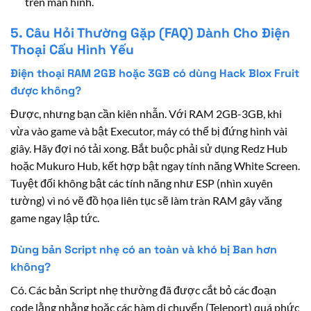
trên màn hình.
5. Câu Hỏi Thường Gặp (FAQ) Dành Cho Điện
Thoại Cấu Hình Yếu
Điện thoại RAM 2GB hoặc 3GB có dùng Hack Blox Fruit
được không?
Được, nhưng bạn cần kiên nhẫn. Với RAM 2GB-3GB, khi
vừa vào game và bật Executor, máy có thể bị đứng hình vài
giây. Hãy đợi nó tải xong. Bắt buộc phải sử dụng Redz Hub
hoặc Mukuro Hub, kết hợp bật ngay tính năng White Screen.
Tuyệt đối không bật các tính năng như ESP (nhìn xuyên
tường) vì nó vẽ đồ họa liên tục sẽ làm tràn RAM gây văng
game ngay lập tức.
Dùng bản Script nhẹ có an toàn và khó bị Ban hơn
không?
Có. Các bản Script nhẹ thường đã được cắt bỏ các đoạn
code lằng nhằng hoặc các hàm di chuyển (Teleport) quá phức