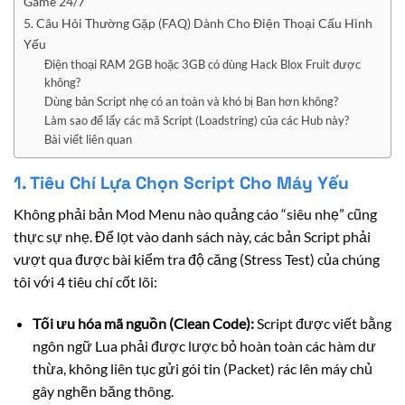
Game 24/7
5. Câu Hỏi Thường Gặp (FAQ) Dành Cho Điện Thoại Cấu Hình
Yếu
Điện thoại RAM 2GB hoặc 3GB có dùng Hack Blox Fruit được
không?
Dùng bản Script nhẹ có an toàn và khó bị Ban hơn không?
Làm sao để lấy các mã Script (Loadstring) của các Hub này?
Bài viết liên quan
1. Tiêu Chí Lựa Chọn Script Cho Máy Yếu
Không phải bản Mod Menu nào quảng cáo “siêu nhẹ” cũng
thực sự nhẹ. Để lọt vào danh sách này, các bản Script phải
vượt qua được bài kiểm tra độ căng (Stress Test) của chúng
tôi với 4 tiêu chí cốt lõi:
Tối ưu hóa mã nguồn (Clean Code):
Script được viết bằng
ngôn ngữ Lua phải được lược bỏ hoàn toàn các hàm dư
thừa, không liên tục gửi gói tin (Packet) rác lên máy chủ
gây nghẽn băng thông.