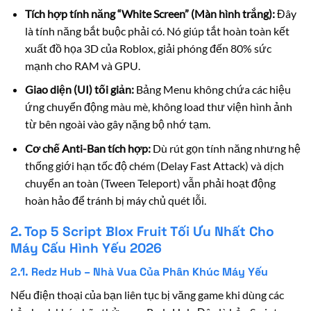
Tích hợp tính năng “White Screen” (Màn hình trắng):
Đây
là tính năng bắt buộc phải có. Nó giúp tắt hoàn toàn kết
xuất đồ họa 3D của Roblox, giải phóng đến 80% sức
mạnh cho RAM và GPU.
Giao diện (UI) tối giản:
Bảng Menu không chứa các hiệu
ứng chuyển động màu mè, không load thư viện hình ảnh
từ bên ngoài vào gây nặng bộ nhớ tạm.
Cơ chế Anti-Ban tích hợp:
Dù rút gọn tính năng nhưng hệ
thống giới hạn tốc độ chém (Delay Fast Attack) và dịch
chuyển an toàn (Tween Teleport) vẫn phải hoạt động
hoàn hảo để tránh bị máy chủ quét lỗi.
2. Top 5 Script Blox Fruit Tối Ưu Nhất Cho
Máy Cấu Hình Yếu 2026
2.1. Redz Hub – Nhà Vua Của Phân Khúc Máy Yếu
Nếu điện thoại của bạn liên tục bị văng game khi dùng các