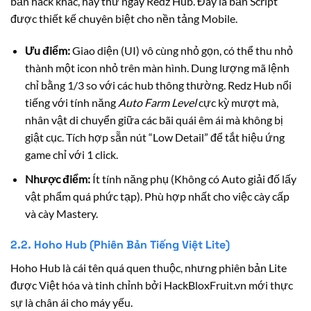
bản hack khác, hãy thử ngay Redz Hub. Đây là bản Script
được thiết kế chuyên biệt cho nền tảng Mobile.
Ưu điểm:
Giao diện (UI) vô cùng nhỏ gọn, có thể thu nhỏ
thành một icon nhỏ trên màn hình. Dung lượng mã lệnh
chỉ bằng 1/3 so với các hub thông thường. Redz Hub nổi
tiếng với tính năng
Auto Farm Level
cực kỳ mượt mà,
nhân vật di chuyển giữa các bãi quái êm ái mà không bị
giật cục. Tích hợp sẵn nút “Low Detail” để tắt hiệu ứng
game chỉ với 1 click.
Nhược điểm:
Ít tính năng phụ (Không có Auto giải đố lấy
vật phẩm quá phức tạp). Phù hợp nhất cho việc cày cấp
và cày Mastery.
2.2. Hoho Hub (Phiên Bản Tiếng Việt Lite)
Hoho Hub là cái tên quá quen thuộc, nhưng phiên bản Lite
được Việt hóa và tinh chỉnh bởi HackBloxFruit.vn mới thực
sự là chân ái cho máy yếu.