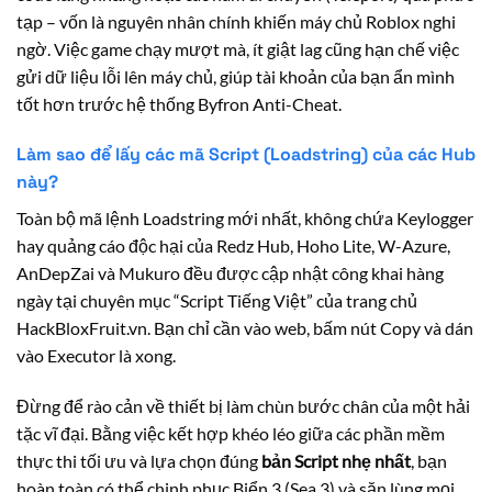
tạp – vốn là nguyên nhân chính khiến máy chủ Roblox nghi
ngờ. Việc game chạy mượt mà, ít giật lag cũng hạn chế việc
gửi dữ liệu lỗi lên máy chủ, giúp tài khoản của bạn ẩn mình
tốt hơn trước hệ thống Byfron Anti-Cheat.
Làm sao để lấy các mã Script (Loadstring) của các Hub
này?
Toàn bộ mã lệnh Loadstring mới nhất, không chứa Keylogger
hay quảng cáo độc hại của Redz Hub, Hoho Lite, W-Azure,
AnDepZai và Mukuro đều được cập nhật công khai hàng
ngày tại chuyên mục “Script Tiếng Việt” của trang chủ
HackBloxFruit.vn. Bạn chỉ cần vào web, bấm nút Copy và dán
vào Executor là xong.
Đừng để rào cản về thiết bị làm chùn bước chân của một hải
tặc vĩ đại. Bằng việc kết hợp khéo léo giữa các phần mềm
thực thi tối ưu và lựa chọn đúng
bản Script nhẹ nhất
, bạn
hoàn toàn có thể chinh phục Biển 3 (Sea 3) và săn lùng mọi