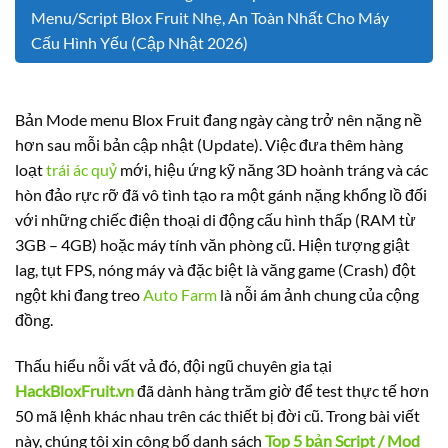
Menu/Script Blox Fruit Nhẹ, An Toàn Nhất Cho Máy
Cấu Hình Yếu (Cập Nhật 2026)
Bản Mode menu Blox Fruit đang ngày càng trở nên nặng nề
hơn sau mỗi bản cập nhật (Update). Việc đưa thêm hàng
loạt
trái ác quỷ
mới, hiệu ứng kỹ năng 3D hoành tráng và các
hòn đảo rực rỡ đã vô tình tạo ra một gánh nặng khổng lồ đối
với những chiếc điện thoại di động cấu hình thấp (RAM từ
3GB – 4GB) hoặc máy tính văn phòng cũ. Hiện tượng giật
lag, tụt FPS, nóng máy và đặc biệt là văng game (Crash) đột
ngột khi đang treo
Auto Farm
là nỗi ám ảnh chung của cộng
đồng.
Thấu hiểu nỗi vất vả đó, đội ngũ chuyên gia tại
HackBloxFruit.vn
đã dành hàng trăm giờ để test thực tế hơn
50 mã lệnh khác nhau trên các thiết bị đời cũ. Trong bài viết
này, chúng tôi xin công bố danh sách
Top 5 bản Script / Mod