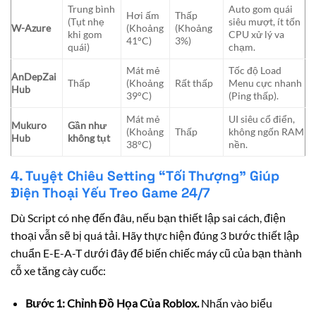
Trung bình
Auto gom quái
Hơi ấm
Thấp
(Tụt nhẹ
siêu mượt, ít tốn
W-Azure
(Khoảng
(Khoảng
khi gom
CPU xử lý va
41°C)
3%)
quái)
chạm.
Mát mẻ
Tốc độ Load
AnDepZai
Thấp
(Khoảng
Rất thấp
Menu cực nhanh
Hub
39°C)
(Ping thấp).
Mát mẻ
UI siêu cổ điển,
Mukuro
Gần như
(Khoảng
Thấp
không ngốn RAM
Hub
không tụt
38°C)
nền.
4. Tuyệt Chiêu Setting “Tối Thượng” Giúp
Điện Thoại Yếu Treo Game 24/7
Dù Script có nhẹ đến đâu, nếu bạn thiết lập sai cách, điện
thoại vẫn sẽ bị quá tải. Hãy thực hiện đúng 3 bước thiết lập
chuẩn E-E-A-T dưới đây để biến chiếc máy cũ của bạn thành
cỗ xe tăng cày cuốc:
Bước 1: Chỉnh Đồ Họa Của Roblox.
Nhấn vào biểu